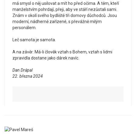
má smysl o něj usilovat a mít ho před očima. A těm, kteří
manželstvím pohrdají, přeji, aby ve stáří nezůstali sami.
Znám v okolí svého bydliště tři domovy důchodců. Jsou
moderní, nádherně zařízené, s převážně milým
personálem.
Leč samota je samota.
A na závěr: Má-li člověk vztah s Bohem, vztah s lidmi
zpravidla dostane jako dárek navíc.
Dan Drápal
22. března 2024