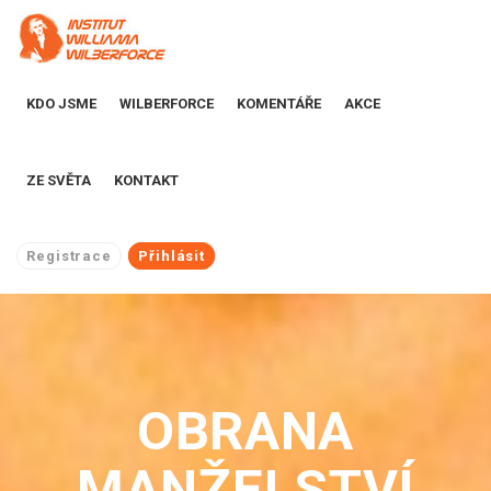
KDO JSME
WILBERFORCE
KOMENTÁŘE
AKCE
ZE SVĚTA
KONTAKT
Registrace
Přihlásit
OBRANA
MANŽELSTVÍ