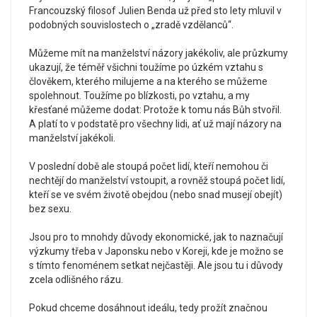
Francouzský filosof Julien Benda už před sto lety mluvil v
podobných souvislostech o „zradě vzdělanců“.
Můžeme mít na manželství názory jakékoliv, ale průzkumy
ukazují, že téměř všichni toužíme po úzkém vztahu s
člověkem, kterého milujeme a na kterého se můžeme
spolehnout. Toužíme po blízkosti, po vztahu, a my
křesťané můžeme dodat: Protože k tomu nás Bůh stvořil.
A platí to v podstatě pro všechny lidi, ať už mají názory na
manželství jakékoli.
V poslední době ale stoupá počet lidí, kteří nemohou či
nechtějí do manželství vstoupit, a rovněž stoupá počet lidí,
kteří se ve svém životě obejdou (nebo snad musejí obejít)
bez sexu.
Jsou pro to mnohdy důvody ekonomické, jak to naznačují
výzkumy třeba v Japonsku nebo v Koreji, kde je možno se
s tímto fenoménem setkat nejčastěji. Ale jsou tu i důvody
zcela odlišného rázu.
Pokud chceme dosáhnout ideálu, tedy prožít značnou