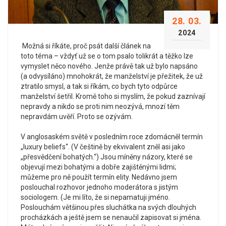
28. 03.
2024
Možná si říkáte, proč psát další článek na
toto téma – vždyť už se o tom psalo tolikrát a těžko lze
vymyslet něco nového. Jenže právě tak už bylo napsáno
(a odvysíláno) mnohokrát, že manželství je přežitek, že už
ztratilo smysl, a tak si říkám, co bych tyto odpůrce
manželství šetřil. Kromě toho si myslím, že pokud zaznívají
nepravdy a nikdo se proti nim neozývá, mnozí těm
nepravdám uvěří. Proto se ozývám.
V anglosaském světě v posledním roce zdomácněl termín
„luxury beliefs“. (V češtině by ekvivalent zněl asi jako
„přesvědčení bohatých.“) Jsou míněny názory, které se
objevují mezi bohatými a dobře zajištěnými lidmi;
můžeme pro ně použít termín elity. Nedávno jsem
poslouchal rozhovor jednoho moderátora s jistým
sociologem. (Je mi líto, že si nepamatuji jméno.
Poslouchám většinou přes sluchátka na svých dlouhých
procházkách a ještě jsem se nenaučil zapisovat si jména.