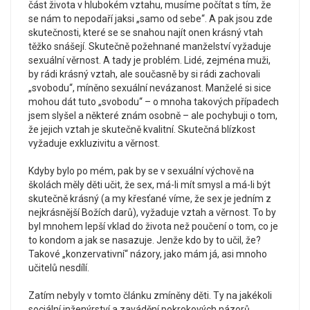
část života v hlubokém vztahu, musíme počítat s tím, že
se nám to nepodaří jaksi „samo od sebe“. A pak jsou zde
skutečnosti, které se se snahou najít onen krásný vtah
těžko snášejí. Skutečně požehnané manželství vyžaduje
sexuální věrnost. A tady je problém. Lidé, zejména muži,
by rádi krásný vztah, ale současně by si rádi zachovali
„svobodu“, míněno sexuální nevázanost. Manželé si sice
mohou dát tuto „svobodu“ – o mnoha takových případech
jsem slyšel a některé znám osobně – ale pochybuji o tom,
že jejich vztah je skutečně kvalitní. Skutečná blízkost
vyžaduje exkluzivitu a věrnost.
Kdyby bylo po mém, pak by se v sexuální výchově na
školách měly děti učit, že sex, má-li mít smysl a má-li být
skutečně krásný (a my křesťané víme, že sex je jedním z
nejkrásnější Božích darů), vyžaduje vztah a věrnost. To by
byl mnohem lepší vklad do života než poučení o tom, co je
to kondom a jak se nasazuje. Jenže kdo by to učil, že?
Takové „konzervativní“ názory, jako mám já, asi mnoho
učitelů nesdílí.
Zatím nebyly v tomto článku zmíněny děti. Ty na jakékoli
sociální inženýrství a zavádění pokrokových názorů