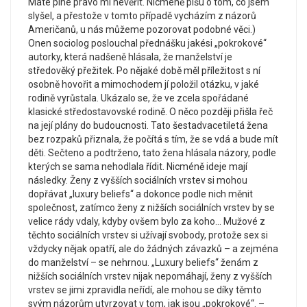
Máte plné právo mi nevěřit. Nicméně píšu o tom, co jsem
slyšel, a přestože v tomto případě vycházím z názorů
Američanů, u nás můžeme pozorovat podobné věci.)
Onen sociolog poslouchal přednášku jakési „pokrokové“
autorky, která nadšeně hlásala, že manželství je
středověký přežitek. Po nějaké době měl příležitost s ní
osobně hovořit a mimochodem jí položil otázku, v jaké
rodině vyrůstala. Ukázalo se, že ve zcela spořádané
klasické středostavovské rodině. O něco později přišla řeč
na její plány do budoucnosti. Tato šestadvacetiletá žena
bez rozpaků přiznala, že počítá s tím, že se vdá a bude mít
děti. Sečteno a podtrženo, tato žena hlásala názory, podle
kterých se sama nehodlala řídit. Nicméně ideje mají
následky. Ženy z vyšších sociálních vrstev si mohou
dopřávat „luxury beliefs“ a dokonce podle nich měnit
společnost, zatímco ženy z nižších sociálních vrstev by se
velice rády vdaly, kdyby ovšem bylo za koho… Mužové z
těchto sociálních vrstev si užívají svobody, protože sex si
vždycky nějak opatří, ale do žádných závazků – a zejména
do manželství – se nehrnou. „Luxury beliefs“ ženám z
nižších sociálních vrstev nijak nepomáhají, ženy z vyšších
vrstev se jimi zpravidla neřídí, ale mohou se díky těmto
svým názorům utvrzovat v tom, jak jsou „pokrokové“. –