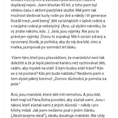
doplácejí nejvíc. Jsem křesťan 45 let, z toho jsem byl
většinu času v aktivní pastýřské službě. Měl jsem tak
možnost sledovat tucty rodin po dvě a někdy i tři generace.
Rozdíl mezi „well being“ dětí vyrůstajících v úplné rodině a
v neúplné rodině je nebetyčný. (Ano, už slyším námitku, že
vy znáte někoho, kdo…). Jistě, jsou výjimky. Ale jsou to
právě jen výjimky. Znovu to zopakuji: Má-li vyrůst zdravý a
vyrovnaný člověk, je potřeba, aby do něj dva lidé, otec a
matka, pumpovali po osmnáct let lásku.
Všem těm, kteří jsou přesvědčeni, že manželství není tak
důležité a že je lepší pěstovat kariéru než vychovávat děti,
radím, aby mysleli na stáří. S kým budou stáří trávit? Kdo
se o ně postará? Kdo jim bude nablízku? Nedávno jsem o
tom slyšel pěkný bonmot: „Domov důchodců je pomsta za
jesle.“
Ano, jsou manželé, které děti mít nemohou. A jsou lidé,
kteří mají od Pána Boha povolání, aby zůstali sami. Jsou i
takoví, kteří zůstali sami z jiných důvodů – někdy i pro
hříchy mládí. Jak jsem nedávno psal v jiném článku
(„Neztrácejme ideál“), ideálu dosahuje málokdo. Ale vždy