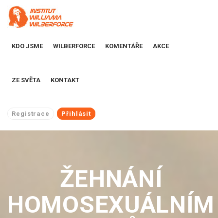
KDO JSME
WILBERFORCE
KOMENTÁŘE
AKCE
ZE SVĚTA
KONTAKT
Registrace
Přihlásit
ŽEHNÁNÍ
HOMOSEXUÁLNÍM