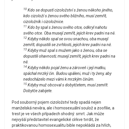
10
Kdo se dopustí cizoložství s ženou někoho jiného,
kdo cizoloží s ženou svého bližního, musí zemřít,
cizoložník i cizoložnice.
11
Kdo by spal s ženou svého otce, odkryl nahotu
svého otce. Oba musejí zemřít, jejich krev padni na ně.
12
Kdyby někdo spal se svou snachou, oba musejí
zemřít; dopustili se zvrhlosti, jejich krev padni na ně.
13
Kdyby muž spal s mužem jako s ženou, oba se
dopustili ohavnosti; musejí zemřít, jejich krev padni na
ně.
14
Kdyby někdo pojal ženu a zároveň i její matku,
spáchal mrzký čin. Budou upáleni, muž i ty ženy, aby
nedocházelo mezi vámi k mrzkým činům.
15
Kdyby muž obcoval s dobytčetem, musí zemřít.
Dobytče zabijete.
Pod souborný pojem cizoložství tedy spadá nejen
manželská nevěra, ale i homosexuální soulož a zoofilie, a
trest je ve všech případech shodný: smrt. Jak může
nejvyšší představitel evangelické církve tvrdit, že
praktikovanou homosexualitu bible nepokládá za hřích,