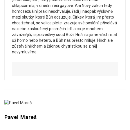
chlapcomilci, v dnešní řeči gayové. Ani Nový zákon tedy
homosexuální praxi neschvaluje, řadí ji naopak výslovně
mezi skutky, které Bůh odsuzuje. Církev, která jim přesto
chce žehnat, se velice plete: zrazuje své poslání, přivolává
na sebe zasloužený posměch lidí, a co je mnohem
závažnější, i spravedlivý soud Boží. Hříšníci jsme všichni, ať
už homo nebo hetero, a Bůh nás přesto miluje. Hřích ale
zůstává hříchem a žádnou chytristikou se z něj
nevymluvíme.
Pavel Mareš