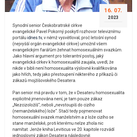
16. 07.
2023
Synodní senior Českobratrské církve
evangelické Pavel Pokorný poskytl rozhovor televiznímu
portálu
idnes.tv
, v němž vysvětloval, proč letošní synod
(nejvyšší orgán evangelické církve) umožnil všem
evangelickým farářům žehnat homosexuálním svazkům.
Jako hlavní argument pro tolerantní postoj, jaký
evangelická církev k homosexualitě zaujala, uvedl, že
nikde v bibli není homosexualita výslovně kvalifikována
jako hřích, tedy jako přestoupení některého z příkazů či
zákazů mojžíšovského Desatera.
Pan senior má pravdu v tom, že v Desateru homosexualita
explicitně jmenována není, je tam pouze zákaz
„Nezcizoložíš“, neboli „nevstoupíš do cizího
(nemanželského) lože“. Stačí tedy pojmenovat
homosexuální svazek manželstvím a z lože cizího se
stane manželské, proti kterému nelze zhola nic
namítat. Jenže kniha Leviticus ve 20. kapitole rozvádí
jednoslovný zákon Desatera následovně: