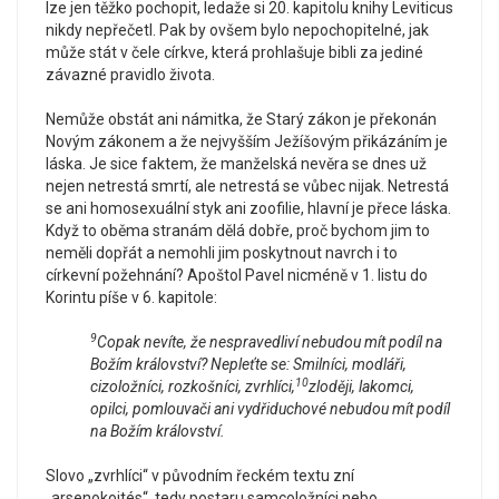
lze jen těžko pochopit, ledaže si 20. kapitolu knihy Leviticus
nikdy nepřečetl. Pak by ovšem bylo nepochopitelné, jak
může stát v čele církve, která prohlašuje bibli za jediné
závazné pravidlo života.
Nemůže obstát ani námitka, že Starý zákon je překonán
Novým zákonem a že nejvyšším Ježíšovým přikázáním je
láska. Je sice faktem, že manželská nevěra se dnes už
nejen netrestá smrtí, ale netrestá se vůbec nijak. Netrestá
se ani homosexuální styk ani zoofilie, hlavní je přece láska.
Když to oběma stranám dělá dobře, proč bychom jim to
neměli dopřát a nemohli jim poskytnout navrch i to
církevní požehnání? Apoštol Pavel nicméně v 1. listu do
Korintu píše v 6. kapitole:
9
Copak nevíte, že nespravedliví nebudou mít podíl na
Božím království? Nepleťte se: Smilníci, modláři,
10
cizoložníci, rozkošníci, zvrhlíci,
zloději, lakomci,
opilci, pomlouvači ani vydřiduchové nebudou mít podíl
na Božím království.
Slovo „zvrhlíci“ v původním řeckém textu zní
„arsenokojtés“, tedy postaru samcoložníci nebo