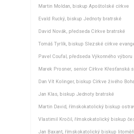
Martin Moldan, biskup Apoštolské církve
Evald Rucký, biskup Jednoty bratrské
David Novák, předseda Církve bratrské
Tomáš Tyrlík, biskup Slezské církve evan
Pavel Coufal, předseda Výkonného výboru 
Marek Prosner, senior Církve Křesťanská 
Dan Vít Kolinger, biskup Církve živého Boh
Jan Klas, biskup Jednoty bratrské
Martin David, římskokatolický biskup ost
Vlastimil Kročil, římskokatolický biskup č
Jan Baxant, římskokatolický biskup litoměř