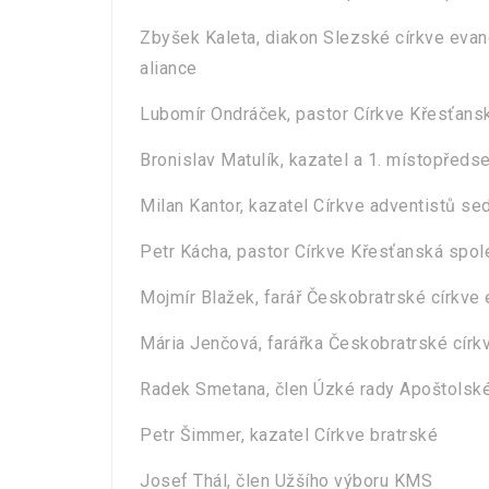
Zbyšek Kaleta, diakon Slezské církve evang
aliance
Lubomír Ondráček, pastor Církve Křesťans
Bronislav Matulík, kazatel a 1. místopředs
Milan Kantor, kazatel Církve adventistů s
Petr Kácha, pastor Církve Křesťanská spol
Mojmír Blažek, farář Českobratrské církve
Mária Jenčová, farářka Českobratrské círk
Radek Smetana, člen Úzké rady Apoštolské
Petr Šimmer, kazatel Církve bratrské
Josef Thál, člen Užšího výboru KMS