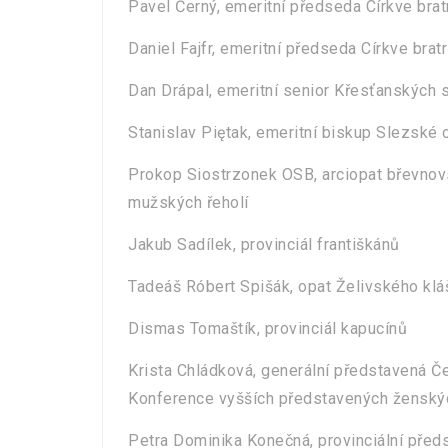
Pavel Černý, emeritní předseda Církve bra
Daniel Fajfr, emeritní předseda Církve bra
Dan Drápal, emeritní senior Křesťanských 
Stanislav Piętak, emeritní biskup Slezské c
Prokop Siostrzonek OSB, arciopat břevnov
mužských řeholí
Jakub Sadílek, provinciál františkánů
Tadeáš Róbert Spišák, opat Želivského klá
Dismas Tomaštík, provinciál kapucínů
Krista Chládková, generální představená 
Konference vyšších představených ženskýc
Petra Dominika Konečná, provinciální před