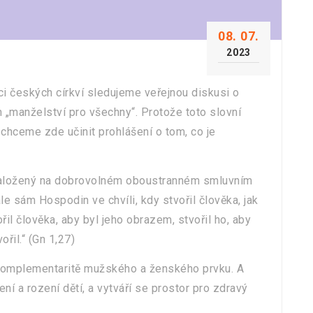
08. 07.
2023
i českých církví sledujeme veřejnou diskusi o
m „manželství pro všechny“. Protože toto slovní
chceme zde učinit prohlášení o tom, co je
 založený na dobrovolném oboustranném smluvním
ale sám Hospodin ve chvíli, kdy stvořil člověka, jak
l člověka, aby byl jeho obrazem, stvořil ho, aby
řil.“ (Gn 1,27)
komplementaritě mužského a ženského prvku. A
í a rození dětí, a vytváří se prostor pro zdravý