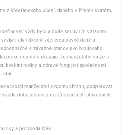
ze z křesťanského učení, daného v Písmu svatém,
edefinovat, vždy bylo a bude smluvním vztahem
víjet, ale některé věci jsou pevně dané a
 jednoznačné a závazné stanovisko biblického
nská praxe neustále ukazuje, že manželství muže a
 kvalitní rodiny a zdravé fungující společnosti.
 stát.
společnosti manželství a rodinu chránit, podporovat
e v každé době jedním z nejdůležitějších stavebních
pražský a předseda ČBK