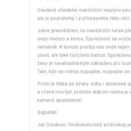
Uvedený charakter manželství neplyne pou
ale je poznatelný i z přirozeného řádu věcí.
Jsme přesvědčeni, že manželství nelze př
mezi mužem a ženou. Společnost se může vy
neměnné. K tomuto postoji nás vede nejen
učení, ale také tisíciletá tradice. Společe
ženy je nenahraditelným základem pro tvorbu
Tam, kde se rodina rozpadne, rozpadne se i
Proto je třeba ze strany státu i občanské 
a cíleně rozvíjet, protože stabilní rodina j
kamenů společnosti.
Signatáři:
Jan Graubner, římskokatolický arcibiskup 