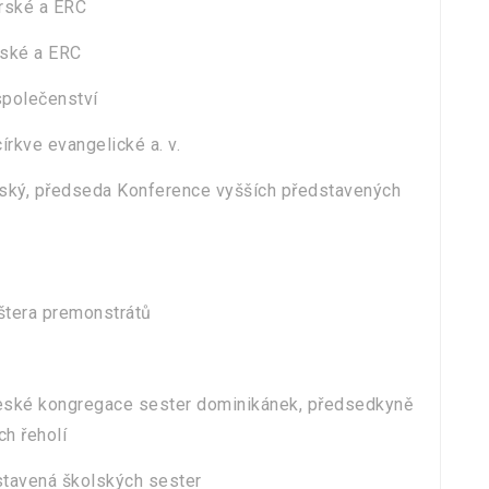
trské a ERC
trské a ERC
společenství
írkve evangelické a. v.
ský, předseda Konference vyšších představených
štera premonstrátů
České kongregace sester dominikánek, předsedkyně
h řeholí
stavená školských sester