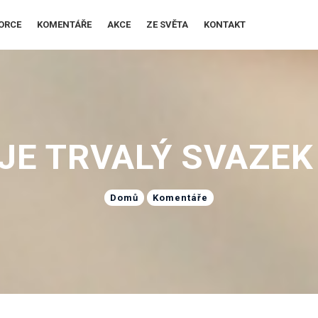
ORCE
KOMENTÁŘE
AKCE
ZE SVĚTA
KONTAKT
JE TRVALÝ SVAZEK
Domů
Komentáře