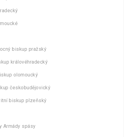
hradecký
lomoucké
ocný biskup pražský
skup královéhradecký
biskup olomoucký
skup českobudějovický
itní biskup plzeňský
ory Armády spásy