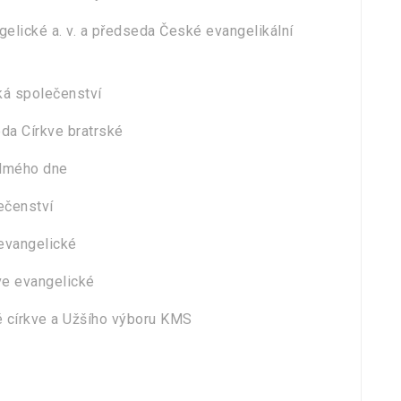
elické a. v. a předseda České evangelikální
ká společenství
eda Církve bratrské
edmého dne
ečenství
 evangelické
ve evangelické
 církve a Užšího výboru KMS