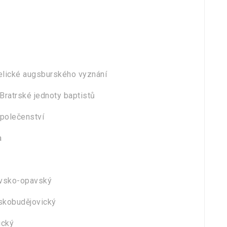
gelické augsburského vyznání
Bratrské jednoty baptistů
společenství
a
ravsko-opavský
eskobudějovický
ický