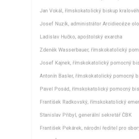
Jan Vokál, římskokatolický biskup kralové
Josef Nuzík, administrátor Arcidiecéze o
Ladislav Hučko, apoštolský exarcha
Zdeněk Wasserbauer, římskokatolický pom
Josef Kajnek, římskokatolický pomocný bi
Antonín Basler, římskokatolický pomocný 
Pavel Posád, římskokatolický pomocný bi
František Radkovský, římskokatolický emer
Stanislav Přibyl, generální sekretář ČBK
František Pekárek, národní ředitel pro sb