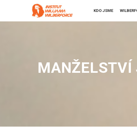
KDO JSME
WILBERF
MANŽELSTVÍ 