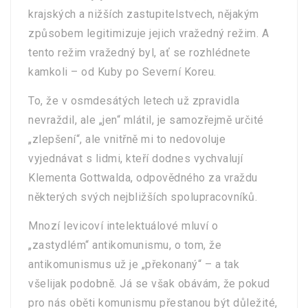
krajských a nižších zastupitelstvech, nějakým
způsobem legitimizuje jejich vražedný režim. A
tento režim vražedný byl, ať se rozhlédnete
kamkoli – od Kuby po Severní Koreu.
To, že v osmdesátých letech už zpravidla
nevraždil, ale „jen“ mlátil, je samozřejmě určité
„zlepšení“, ale vnitřně mi to nedovoluje
vyjednávat s lidmi, kteří dodnes vychvalují
Klementa Gottwalda, odpovědného za vraždu
některých svých nejbližších spolupracovníků.
Mnozí levicoví intelektuálové mluví o
„zastydlém“ antikomunismu, o tom, že
antikomunismus už je „překonaný“ – a tak
všelijak podobně. Já se však obávám, že pokud
pro nás oběti komunismu přestanou být důležité,