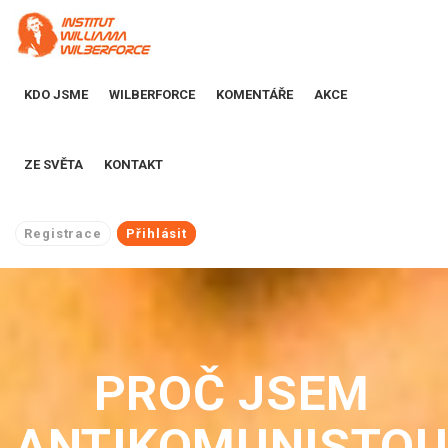
KDO JSME
WILBERFORCE
KOMENTÁŘE
AKCE
ZE SVĚTA
KONTAKT
Registrace
Přihlásit
PROČ JSEM
ANTIKOMUNISTO