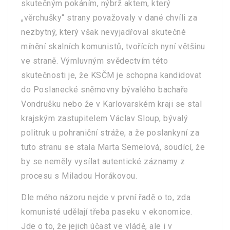
skutečným pokáním, nýbrž aktem, který
„věrchušky“ strany považovaly v dané chvíli za
nezbytný, který však nevyjadřoval skutečné
mínění skalních komunistů, tvořících nyní většinu
ve straně. Výmluvným svědectvím této
skutečnosti je, že KSČM je schopna kandidovat
do Poslanecké sněmovny bývalého bachaře
Vondrušku nebo že v Karlovarském kraji se stal
krajským zastupitelem Václav Sloup, bývalý
politruk u pohraniční stráže, a že poslankyní za
tuto stranu se stala Marta Semelová, soudící, že
by se neměly vysílat autentické záznamy z
procesu s Miladou Horákovou.
Dle mého názoru nejde v první řadě o to, zda
komunisté udělají třeba paseku v ekonomice.
Jde o to, že jejich účast ve vládě, ale i v