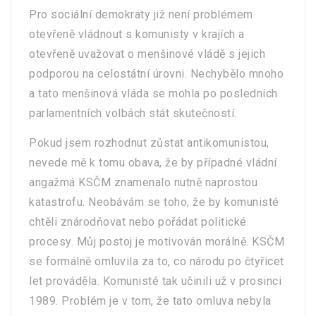
Pro sociální demokraty již není problémem
otevřeně vládnout s komunisty v krajích a
otevřeně uvažovat o menšinové vládě s jejich
podporou na celostátní úrovni. Nechybělo mnoho
a tato menšinová vláda se mohla po posledních
parlamentních volbách stát skutečností.
Pokud jsem rozhodnut zůstat antikomunistou,
nevede mě k tomu obava, že by případné vládní
angažmá KSČM znamenalo nutně naprostou
katastrofu. Neobávám se toho, že by komunisté
chtěli znárodňovat nebo pořádat politické
procesy. Můj postoj je motivován morálně. KSČM
se formálně omluvila za to, co národu po čtyřicet
let prováděla. Komunisté tak učinili už v prosinci
1989. Problém je v tom, že tato omluva nebyla