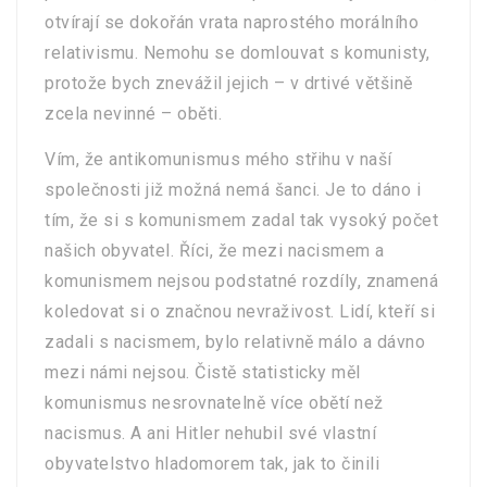
otvírají se dokořán vrata naprostého morálního
relativismu. Nemohu se domlouvat s komunisty,
protože bych znevážil jejich – v drtivé většině
zcela nevinné – oběti.
Vím, že antikomunismus mého střihu v naší
společnosti již možná nemá šanci. Je to dáno i
tím, že si s komunismem zadal tak vysoký počet
našich obyvatel. Říci, že mezi nacismem a
komunismem nejsou podstatné rozdíly, znamená
koledovat si o značnou nevraživost. Lidí, kteří si
zadali s nacismem, bylo relativně málo a dávno
mezi námi nejsou. Čistě statisticky měl
komunismus nesrovnatelně více obětí než
nacismus. A ani Hitler nehubil své vlastní
obyvatelstvo hladomorem tak, jak to činili