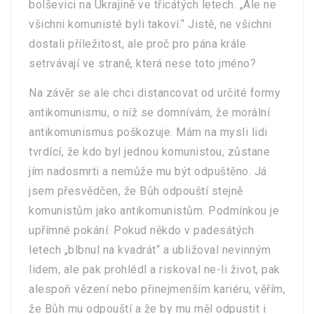
bolševici na Ukrajině ve třicátých letech. „Ale ne
všichni komunisté byli takoví.“ Jistě, ne všichni
dostali příležitost, ale proč pro pána krále
setrvávají ve straně, která nese toto jméno?
Na závěr se ale chci distancovat od určité formy
antikomunismu, o níž se domnívám, že morální
antikomunismus poškozuje. Mám na mysli lidi
tvrdící, že kdo byl jednou komunistou, zůstane
jím nadosmrti a nemůže mu být odpuštěno. Já
jsem přesvědčen, že Bůh odpouští stejně
komunistům jako antikomunistům. Podmínkou je
upřímné pokání. Pokud někdo v padesátých
letech „blbnul na kvadrát“ a ubližoval nevinným
lidem, ale pak prohlédl a riskoval ne-li život, pak
alespoň vězení nebo přinejmenším kariéru, věřím,
že Bůh mu odpouští a že by mu měl odpustit i