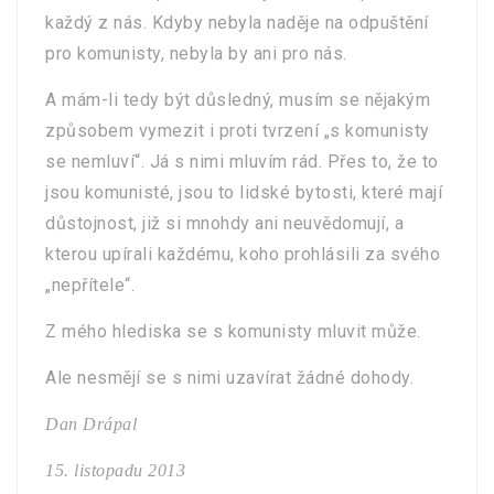
každý z nás. Kdyby nebyla naděje na odpuštění
pro komunisty, nebyla by ani pro nás.
A mám-li tedy být důsledný, musím se nějakým
způsobem vymezit i proti tvrzení „s komunisty
se nemluví“. Já s nimi mluvím rád. Přes to, že to
jsou komunisté, jsou to lidské bytosti, které mají
důstojnost, již si mnohdy ani neuvědomují, a
kterou upírali každému, koho prohlásili za svého
„nepřítele“.
Z mého hlediska se s komunisty mluvit může.
Ale nesmějí se s nimi uzavírat žádné dohody.
Dan Drápal
15. listopadu 2013